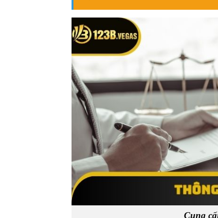
Cung cấp