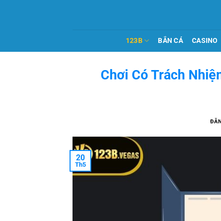
Bỏ
qua
nội
123B
BẮN CÁ
CASINO
dung
Chơi Có Trách Nhiệ
ĐĂ
20
Th5