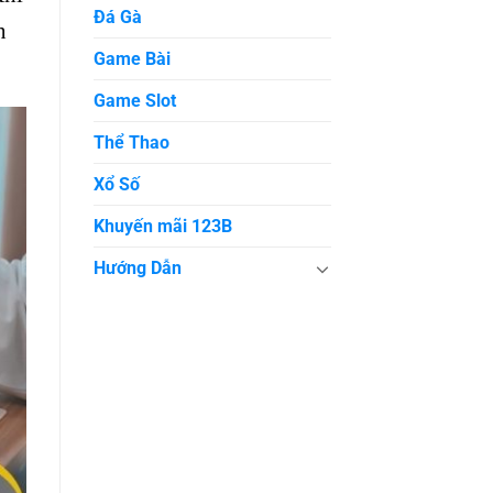
May
Đá Gà
n
Mắn
Bất
Game Bài
Bại
Game Slot
Thể Thao
Xổ Số
Khuyến mãi 123B
Hướng Dẫn