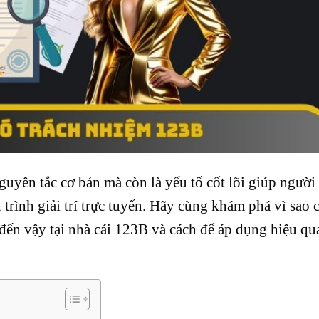
nguyên tắc cơ bản mà còn là yếu tố cốt lõi giúp người
trình giải trí trực tuyến. Hãy cùng khám phá vì sao 
 đến vậy tại nhà cái 123B và cách để áp dụng hiệu qu