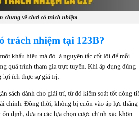
 chung về chơi có trách nhiệm
có trách nhiệm tại 123B?
một khẩu hiệu mà đó là nguyên tắc cốt lõi để mỗi
ong quá trình tham gia trực tuyến. Khi áp dụng đúng
lợi ích thực sự giá trị.
ân sách dành cho giải trí, từ đó kiểm soát tốt dòng ti
tài chính. Đồng thời, không bị cuốn vào áp lực thắng
ý ổn định, đưa ra các lựa chọn cược chính xác khôn