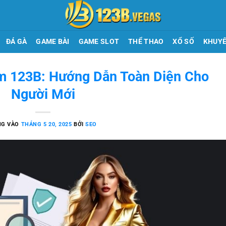
ĐÁ GÀ
GAME BÀI
GAME SLOT
THỂ THAO
XỔ SỐ
KHUYẾ
m 123B: Hướng Dẫn Toàn Diện Cho
Người Mới
NG VÀO
THÁNG 5 20, 2025
BỞI
SEO