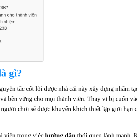
23B?
ành cho thành viên
ch nhiệm
123B
t
là gì?
guyên tắc cốt lõi được nhà cái này xây dựng nhằm tạ
c và bền vững cho mọi thành viên. Thay vì bị cuốn và
 người chơi sẽ được khuyến khích thiết lập giới hạn 
i viên trong việc
hướng dẫn
thói quen lành mạnh. 