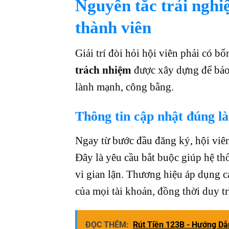
Nguyên tắc trải nghi
thành viên
Giải trí đòi hỏi hội viên phải có b
trách nhiệm
được xây dựng để bảo 
lành mạnh, công bằng.
Thông tin cập nhật đúng là
Ngay từ bước đầu đăng ký, hội viên
Đây là yêu cầu bắt buộc giúp hệ t
vi gian lận. Thương hiệu áp dụng c
của mọi tài khoản, đồng thời duy tr
ĐỌC THÊM:
Rút Tiền 123B - Hướng Dẫn