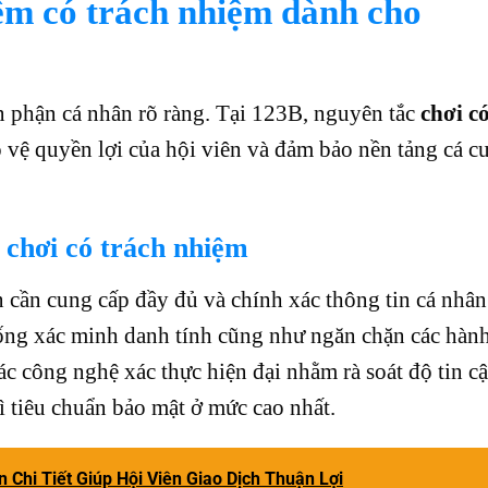
ệm có trách nhiệm dành cho
ổn phận cá nhân rõ ràng. Tại 123B, nguyên tắc
chơi c
vệ quyền lợi của hội viên và đảm bảo nền tảng cá c
 chơi có trách nhiệm
 cần cung cấp đầy đủ và chính xác thông tin cá nhân
hống xác minh danh tính cũng như ngăn chặn các hàn
ác công nghệ xác thực hiện đại nhằm rà soát độ tin c
ì tiêu chuẩn bảo mật ở mức cao nhất.
 Chi Tiết Giúp Hội Viên Giao Dịch Thuận Lợi