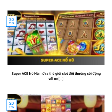
20
Th5
Super ACE Nổ Hũ mở ra thế giới slot đổi thưởng sôi động
với cơ [...]
20
Th5