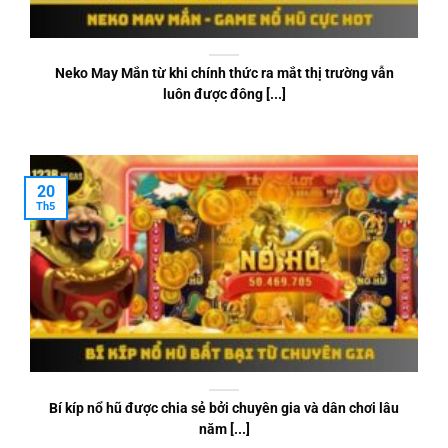
Neko May Mắn từ khi chính thức ra mắt thị trường vẫn
luôn được đông [...]
20
Th5
Bí kíp nổ hũ được chia sẻ bởi chuyên gia và dân chơi lâu
năm [...]