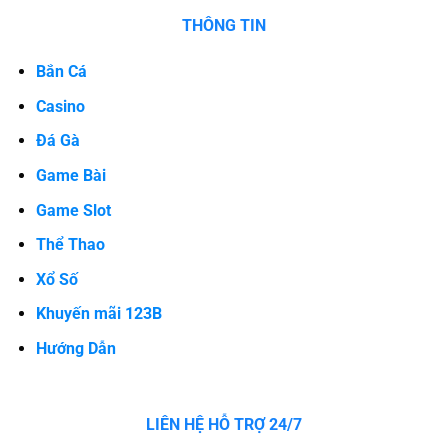
THÔNG TIN
Bắn Cá
Casino
Đá Gà
Game Bài
Game Slot
Thể Thao
Xổ Số
Khuyến mãi 123B
Hướng Dẫn
LIÊN HỆ HỖ TRỢ 24/7