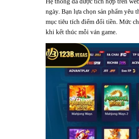
Hệ thống đã được tích hợp trên webs
ngày. Bạn lựa chọn sản phẩm yêu th
mục tiêu tích điểm đổi tiền. Mức c
khi kết thúc mỗi ván game.