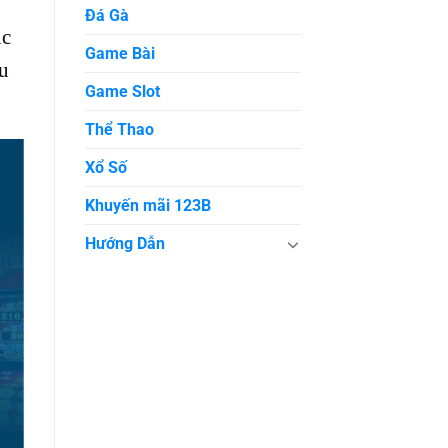
May
Đá Gà
Mắn
ục
Bất
Game Bài
Bại
au
Game Slot
Thể Thao
Xổ Số
Khuyến mãi 123B
Hướng Dẫn