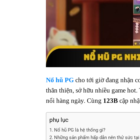
Nổ hũ PG
cho tới giờ đang nhận c
thân thiện, sở hữu nhiều game hot. 
nổi hàng ngày. Cùng
123B
cập nhật
phụ lục
Nổ hũ PG là hệ thống gì?
Những sản phẩm hấp dẫn nên thử sức tại