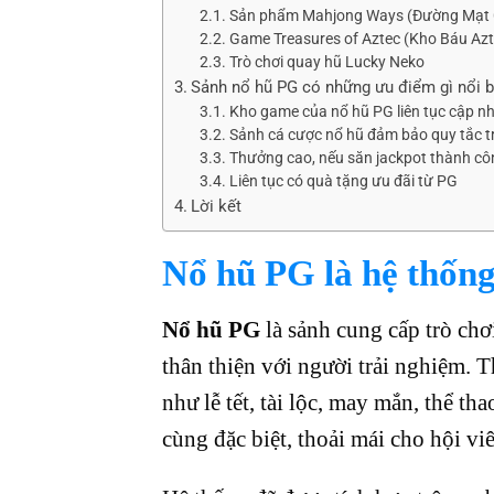
Sản phẩm Mahjong Ways (Đường Mạt
Game Treasures of Aztec (Kho Báu Azt
Trò chơi quay hũ Lucky Neko
Sảnh nổ hũ PG có những ưu điểm gì nổi b
Kho game của nổ hũ PG liên tục cập n
Sảnh cá cược nổ hũ đảm bảo quy tắc t
Thưởng cao, nếu săn jackpot thành côn
Liên tục có quà tặng ưu đãi từ PG
Lời kết
Nổ hũ PG là hệ thống
Nổ hũ PG
là sảnh cung cấp trò chơi
thân thiện với người trải nghiệm. 
như lễ tết, tài lộc, may mắn, thể t
cùng đặc biệt, thoải mái cho hội vi