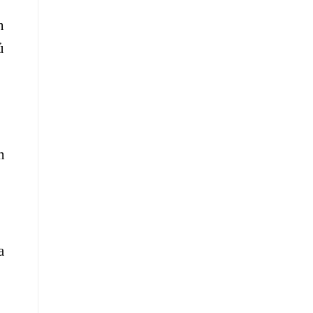
n
ủ
n
a