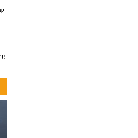
ập
i
ng