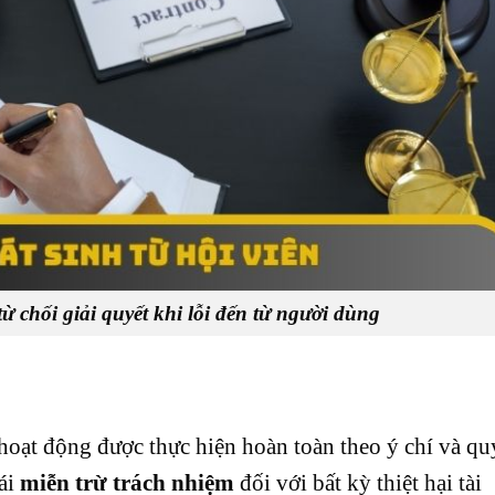
 chối giải quyết khi lỗi đến từ người dùng
oạt động được thực hiện hoàn toàn theo ý chí và qu
cái
miễn trừ trách nhiệm
đối với bất kỳ thiệt hại tài