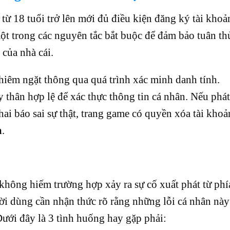
 từ 18 tuổi trở lên mới đủ điều kiện đăng ký tài khoả
một trong các nguyên tắc bắt buộc để đảm bảo tuân th
 của nhà cái.
hiêm ngặt thông qua quá trình xác minh danh tính.
y thân hợp lệ để xác thực thông tin cá nhân. Nếu phát
hai báo sai sự thật, trang game có quyền xóa tài khoả
m
.
 không hiếm trường hợp xảy ra sự cố xuất phát từ phí
ời dùng cần nhận thức rõ rằng những lỗi cá nhân này
ưới đây là 3 tình huống hay gặp phải: