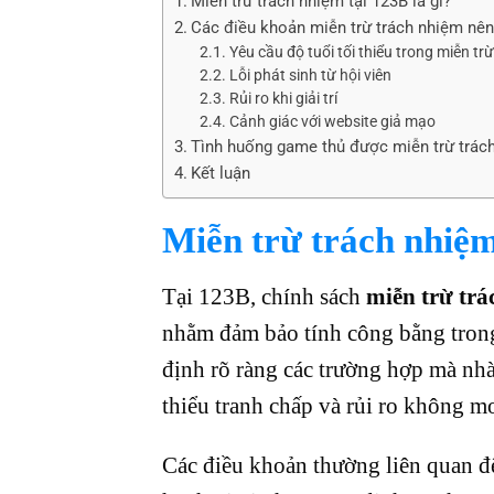
Miễn trừ trách nhiệm tại 123B là gì?
Các điều khoản miễn trừ trách nhiệm nê
Yêu cầu độ tuổi tối thiểu trong miễn tr
Lỗi phát sinh từ hội viên
Rủi ro khi giải trí
Cảnh giác với website giả mạo
Tình huống game thủ được miễn trừ trác
Kết luận
Miễn trừ trách nhiệm
Tại 123B, chính sách
miễn trừ tr
nhằm đảm bảo tính công bằng trong
định rõ ràng các trường hợp mà nhà
thiểu tranh chấp và rủi ro không m
Các điều khoản thường liên quan đế