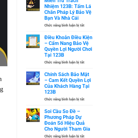
Miễn Trừ Trách
Sách
Trách
Nhiệm 123B: Tấm Lá
Bảo
Nhiệm
Chắn Pháp Lý Bảo Vệ
Mật
123B:
Bạn Và Nhà Cái
Người
Hướng
Dùng
Dẫn
ở
Chức năng bình luận bị tắt
2025
Toàn
Miễn
Diện
Trừ
Điều Khoản Điều Kiện
Cho
Trách
– Cẩm Nang Bảo Vệ
Người
Nhiệm
Quyền Lợi Người Chơi
Mới
123B:
Tại 123B
Tấm
Lá
ở
Chức năng bình luận bị tắt
Chắn
Điều
Pháp
Khoản
Chính Sách Bảo Mật
h
Lý
Điều
– Cam Kết Quyền Lợi
Bảo
Kiện
Của Khách Hàng Tại
ng
Vệ
–
123B
Bạn
Cẩm
Và
Nang
ở
Chức năng bình luận bị tắt
Nhà
Bảo
Chính
Cái
Vệ
Sách
Soi Cầu So Đề –
Quyền
Bảo
Phương Pháp Dự
Lợi
Mật
Đoán Số Hiệu Quả
Người
–
Cho Người Tham Gia
Chơi
Cam
Tại
Kết
ở
Chức năng bình luận bị tắt