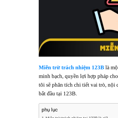
Miễn trừ trách nhiệm 123B
là mộ
minh bạch, quyền lợi hợp pháp cho 
tôi sẽ phân tích chi tiết vai trò, nộ
bắt đầu tại 123B.
phụ lục