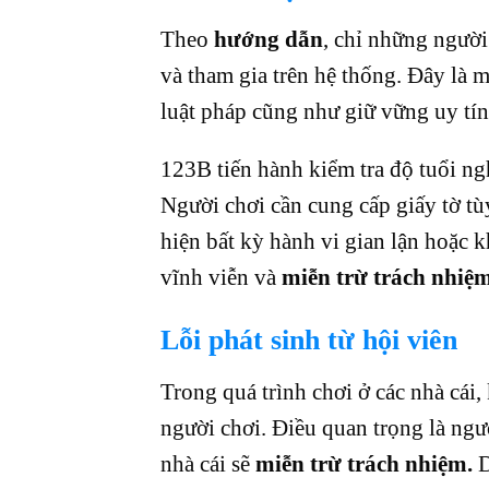
Theo
hướng dẫn
, chỉ những người
và tham gia trên hệ thống. Đây là 
luật pháp cũng như giữ vững uy tín
123B tiến hành kiểm tra độ tuổi ng
Người chơi cần cung cấp giấy tờ tù
hiện bất kỳ hành vi gian lận hoặc k
vĩnh viễn và
miễn trừ trách nhiệ
Lỗi phát sinh từ hội viên
Trong quá trình chơi ở các nhà cái,
người chơi. Điều quan trọng là ngư
nhà cái sẽ
miễn trừ trách nhiệm.
D