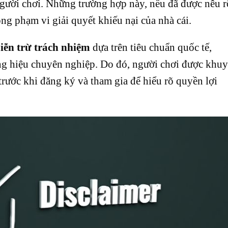
người chơi. Những trường hợp này, nếu đã được nêu r
ng phạm vi giải quyết khiếu nại của nhà cái.
iễn trừ trách nhiệm
dựa trên tiêu chuẩn quốc tế,
ng hiệu chuyên nghiệp. Do đó, người chơi được khu
rước khi đăng ký và tham gia để hiểu rõ quyền lợi