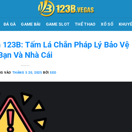
ĐÁ GÀ
GAME BÀI
GAME SLOT
THỂ THAO
XỔ SỐ
KHUYẾ
 123B: Tấm Lá Chắn Pháp Lý Bảo Vệ
Bạn Và Nhà Cái
NG VÀO
THÁNG 5 20, 2025
BỞI
SEO