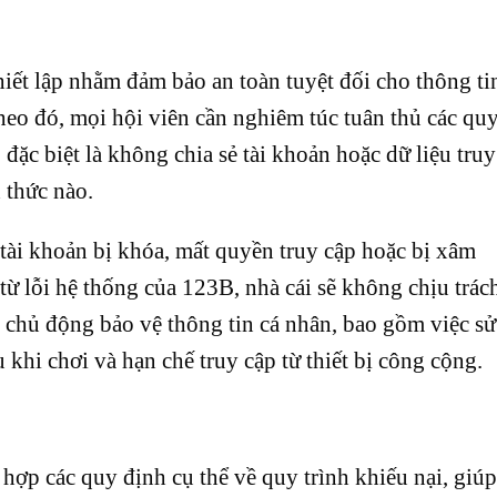
iết lập nhằm đảm bảo an toàn tuyệt đối cho thông ti
heo đó, mọi hội viên cần nghiêm túc tuân thủ các qu
, đặc biệt là không chia sẻ tài khoản hoặc dữ liệu truy
 thức nào.
tài khoản bị khóa, mất quyền truy cập hoặc bị xâm
từ lỗi hệ thống của 123B, nhà cái sẽ không chịu trác
 chủ động bảo vệ thông tin cá nhân, bao gồm việc sử
khi chơi và hạn chế truy cập từ thiết bị công cộng.
 hợp các quy định cụ thể về quy trình khiếu nại, giúp