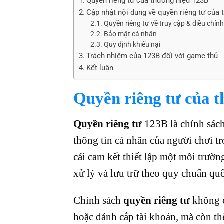
Quyền riêng tư của thương hiệu 123B
Cập nhật nội dung về quyền riêng tư của
Quyền riêng tư về truy cập & điều chỉnh
Bảo mật cá nhân
Quy định khiếu nại
Trách nhiệm của 123B đối với game thủ
Kết luận
Quyền riêng tư của 
Quyền riêng tư
123B là chính sách
thông tin cá nhân của người chơi tr
cái cam kết thiết lập một môi trườn
xử lý và lưu trữ theo quy chuẩn quố
Chính sách
quyền riêng tư
không c
hoặc đánh cắp tài khoản, mà còn t