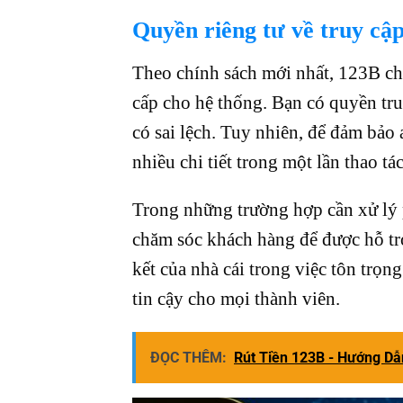
Quyền riêng tư về truy cập
Theo chính sách mới nhất, 123B ch
cấp cho hệ thống. Bạn có quyền tru
có sai lệch. Tuy nhiên, để đảm bảo
nhiều chi tiết trong một lần thao tác
Trong những trường hợp cần xử lý p
chăm sóc khách hàng để được hỗ tr
kết của nhà cái trong việc tôn trọn
tin cậy cho mọi thành viên.
ĐỌC THÊM:
Rút Tiền 123B - Hướng Dẫn