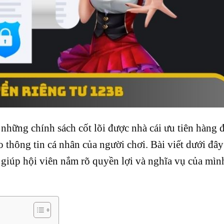
 những chính sách cốt lõi được nhà cái ưu tiên hàng 
 thông tin cá nhân của người chơi. Bài viết dưới đây
ể giúp hội viên nắm rõ quyền lợi và nghĩa vụ của mìn