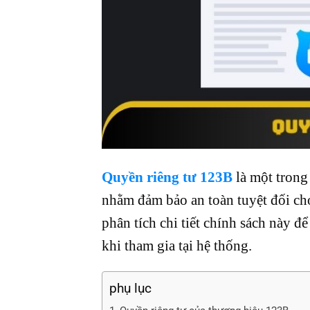
Quyền riêng tư 123B
là một trong
nhằm đảm bảo an toàn tuyệt đối cho
phân tích chi tiết chính sách này đ
khi tham gia tại hệ thống.
phụ lục