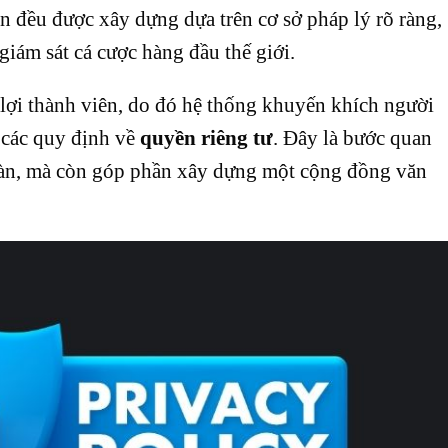
ản đều được xây dựng dựa trên cơ sở pháp lý rõ ràng,
giám sát cá cược hàng đầu thế giới.
lợi thành viên, do đó hệ thống khuyến khích người
 các quy định về
quyền riêng tư
. Đây là bước quan
oàn, mà còn góp phần xây dựng một cộng đồng văn