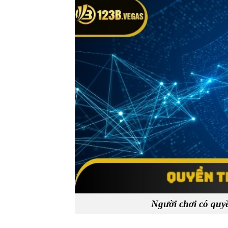
Người chơi có quyề