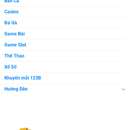
Bắn Cá
Phương
Quả
Pháp
Chọn
Casino
Số
May
Đá Gà
Mắn
Bất
Game Bài
Bại
Game Slot
Thể Thao
Xổ Số
Khuyến mãi 123B
Hướng Dẫn