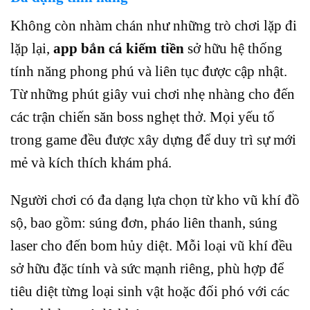
Không còn nhàm chán như những trò chơi lặp đi
lặp lại,
app bắn cá kiếm tiền
sở hữu hệ thống
tính năng phong phú và liên tục được cập nhật.
Từ những phút giây vui chơi nhẹ nhàng cho đến
các trận chiến săn boss nghẹt thở. Mọi yếu tố
trong game đều được xây dựng để duy trì sự mới
mẻ và kích thích khám phá.
Người chơi có đa dạng lựa chọn từ kho vũ khí đồ
sộ, bao gồm: súng đơn, pháo liên thanh, súng
laser cho đến bom hủy diệt. Mỗi loại vũ khí đều
sở hữu đặc tính và sức mạnh riêng, phù hợp để
tiêu diệt từng loại sinh vật hoặc đối phó với các