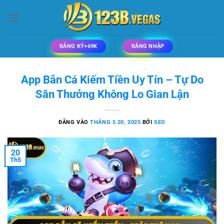
Bỏ
qua
nội
dung
ĐĂNG KÝ+69K
ĐĂNG NHẬP
App Bắn Cá Kiếm Tiền Uy Tín – Tự Do
Săn Thưởng Không Lo Gian Lận
ĐĂNG VÀO
THÁNG 5 20, 2025
BỞI
SEO
20
Th5