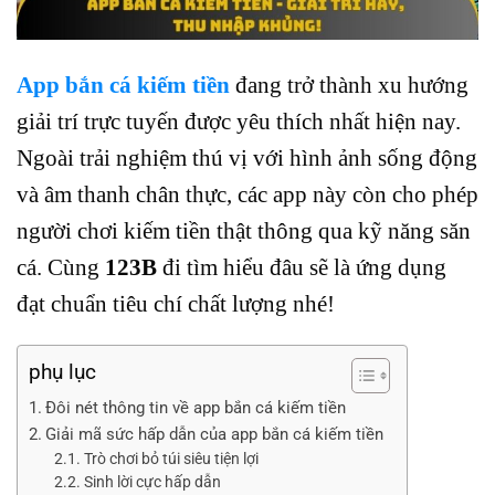
App bắn cá kiếm tiền
đang trở thành xu hướng
giải trí trực tuyến được yêu thích nhất hiện nay.
Ngoài trải nghiệm thú vị với hình ảnh sống động
và âm thanh chân thực, các app này còn cho phép
người chơi kiếm tiền thật thông qua kỹ năng săn
cá. Cùng
123B
đi tìm hiểu đâu sẽ là ứng dụng
đạt chuẩn tiêu chí chất lượng nhé!
phụ lục
Đôi nét thông tin về app bắn cá kiếm tiền
Giải mã sức hấp dẫn của app bắn cá kiếm tiền
Trò chơi bỏ túi siêu tiện lợi
Sinh lời cực hấp dẫn