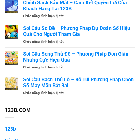
Khoản
Chính Sách Bảo Mật – Cam Kết Quyền Lợi Của
Lá
Mới
Điều
Chắn
Khách Hàng Tại 123B
Kiện
Pháp
ở
Chức năng bình luận bị tắt
–
Lý
Chính
Cẩm
Bảo
Sách
Soi Cầu So Đề – Phương Pháp Dự Đoán Số Hiệu
Nang
Vệ
Bảo
Bảo
Quả Cho Người Tham Gia
Bạn
Mật
Vệ
Và
ở
Chức năng bình luận bị tắt
–
Quyền
Nhà
Soi
Cam
Lợi
Cái
Cầu
Soi Cầu Song Thủ Đề – Phương Pháp Đơn Giản
Kết
Người
So
Quyền
Nhưng Cực Hiệu Quả
Chơi
Đề
Lợi
Tại
ở
Chức năng bình luận bị tắt
–
Của
123B
Soi
Phương
Khách
Cầu
Soi Cầu Bạch Thủ Lô – Bỏ Túi Phương Pháp Chọn
Pháp
Hàng
Song
Dự
Số May Mắn Bất Bại
Tại
Thủ
Đoán
123B
ở
Chức năng bình luận bị tắt
Đề
Số
Soi
–
Hiệu
Cầu
Phương
Quả
Bạch
123B.COM
Pháp
Cho
Thủ
Đơn
Người
Lô
Giản
Tham
–
Nhưng
Gia
123b
Bỏ
Cực
Túi
Hiệu