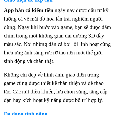
App bắn cá kiếm tiền
ngày nay được đầu tư kỹ
lưỡng cả về mặt đồ họa lẫn trải nghiệm người
dùng. Ngay khi bước vào game, bạn sẽ được đắm
chìm trong một không gian đại dương 3D đầy
màu sắc. Nơi những đàn cá bơi lội linh hoạt cùng
hiệu ứng ánh sáng rực rỡ tạo nên một thế giới
sinh động và chân thật.
Không chỉ đẹp về hình ảnh, giao diện trong
game cũng được thiết kế thân thiện và dễ thao
tác. Các nút điều khiển, lựa chọn súng, tăng cấp
đạn hay kích hoạt kỹ năng được bố trí hợp lý.
Đa dạng tính năng