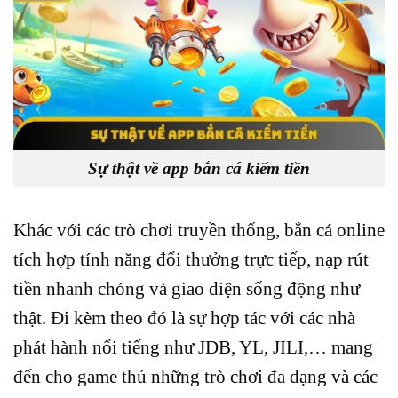
Sự thật về app bắn cá kiếm tiền
Khác với các trò chơi truyền thống, bắn cá online
tích hợp tính năng đổi thưởng trực tiếp, nạp rút
tiền nhanh chóng và giao diện sống động như
thật. Đi kèm theo đó là sự hợp tác với các nhà
phát hành nổi tiếng như JDB, YL, JILI,… mang
đến cho game thủ những trò chơi đa dạng và các