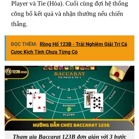
Player và Tie (Hòa). Cuối cùng đợi hệ thống
công bố kết quả và nhận thưởng nếu chiến
thắng.
ĐỌC THÊM:
Rồng Hổ 123B - Trải Nghiệm Giải Trí Cá
Cược Kịch Tính Chưa Từng Có
Tham gia Baccarat 123B đơn giản với 3 bước