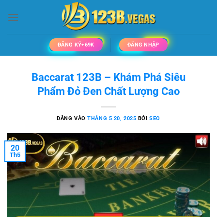
Bỏ
qua
nội
dung
ĐĂNG KÝ+69K
ĐĂNG NHẬP
Baccarat 123B – Khám Phá Siêu
Phẩm Đỏ Đen Chất Lượng Cao
ĐĂNG VÀO
THÁNG 5 20, 2025
BỞI
SEO
20
Th5