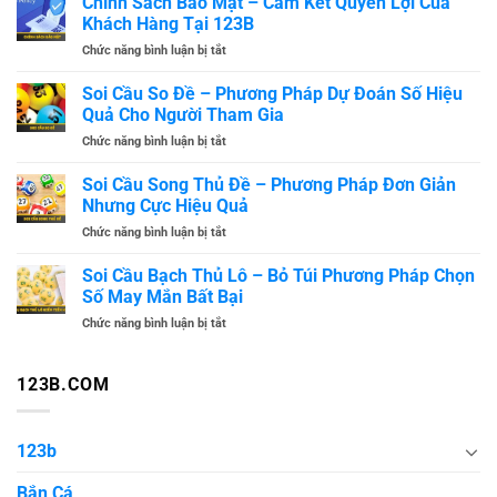
Chính Sách Bảo Mật – Cam Kết Quyền Lợi Của
Mới
Điều
Chắn
Khách Hàng Tại 123B
Kiện
Pháp
ở
Chức năng bình luận bị tắt
–
Lý
Chính
Cẩm
Bảo
Sách
Soi Cầu So Đề – Phương Pháp Dự Đoán Số Hiệu
Nang
Vệ
Bảo
Bảo
Quả Cho Người Tham Gia
Bạn
Mật
Vệ
Và
ở
Chức năng bình luận bị tắt
–
Quyền
Nhà
Soi
Cam
Lợi
Cái
Cầu
Soi Cầu Song Thủ Đề – Phương Pháp Đơn Giản
Kết
Người
So
Quyền
Nhưng Cực Hiệu Quả
Chơi
Đề
Lợi
Tại
ở
Chức năng bình luận bị tắt
–
Của
123B
Soi
Phương
Khách
Cầu
Soi Cầu Bạch Thủ Lô – Bỏ Túi Phương Pháp Chọn
Pháp
Hàng
Song
Dự
Số May Mắn Bất Bại
Tại
Thủ
Đoán
123B
ở
Chức năng bình luận bị tắt
Đề
Số
Soi
–
Hiệu
Cầu
Phương
Quả
Bạch
123B.COM
Pháp
Cho
Thủ
Đơn
Người
Lô
Giản
Tham
–
Nhưng
Gia
123b
Bỏ
Cực
Túi
Hiệu
Bắn Cá
Phương
Quả