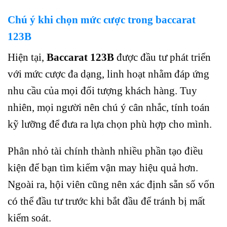
Chú ý khi chọn mức cược trong baccarat
123B
Hiện tại,
Baccarat 123B
được đầu tư phát triển
với mức cược đa dạng, linh hoạt nhằm đáp ứng
nhu cầu của mọi đối tượng khách hàng. Tuy
nhiên, mọi người nên chú ý cân nhắc, tính toán
kỹ lưỡng để đưa ra lựa chọn phù hợp cho mình.
Phân nhỏ tài chính thành nhiều phần tạo điều
kiện để bạn tìm kiếm vận may hiệu quả hơn.
Ngoài ra, hội viên cũng nên xác định sẵn số vốn
có thể đầu tư trước khi bắt đầu để tránh bị mất
kiểm soát.