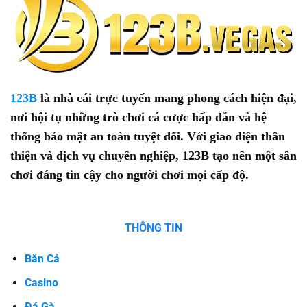
123B
là nhà cái trực tuyến mang phong cách hiện đại,
nơi hội tụ những trò chơi cá cược hấp dẫn và hệ
thống bảo mật an toàn tuyệt đối. Với giao diện thân
thiện và dịch vụ chuyên nghiệp, 123B tạo nên một sân
chơi đáng tin cậy cho người chơi mọi cấp độ.
THÔNG TIN
Bắn Cá
Casino
Đá Gà