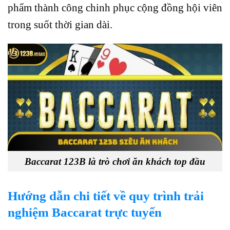
phẩm thành công chinh phục cộng đồng hội viên
trong suốt thời gian dài.
Baccarat 123B là trò chơi ăn khách top đầu
Hướng dẫn chi tiết về quy trình trải
nghiệm Baccarat trực tuyến