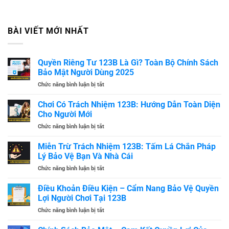
BÀI VIẾT MỚI NHẤT
Quyền Riêng Tư 123B Là Gì? Toàn Bộ Chính Sách
Bảo Mật Người Dùng 2025
ở
Chức năng bình luận bị tắt
Quyền
Riêng
Chơi Có Trách Nhiệm 123B: Hướng Dẫn Toàn Diện
Tư
Cho Người Mới
123B
ở
Chức năng bình luận bị tắt
Là
Chơi
Gì?
Có
Miễn Trừ Trách Nhiệm 123B: Tấm Lá Chắn Pháp
Toàn
Trách
Bộ
Lý Bảo Vệ Bạn Và Nhà Cái
Nhiệm
Chính
ở
Chức năng bình luận bị tắt
123B:
Sách
Miễn
Hướng
Bảo
Trừ
Điều Khoản Điều Kiện – Cẩm Nang Bảo Vệ Quyền
Dẫn
Mật
Trách
Toàn
Lợi Người Chơi Tại 123B
Người
Nhiệm
Diện
Dùng
ở
Chức năng bình luận bị tắt
123B:
Cho
2025
Điều
Tấm
Người
Khoản
Lá