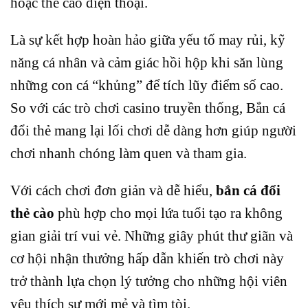
hoặc thẻ cào điện thoại.
Là sự kết hợp hoàn hảo giữa yếu tố may rủi, kỹ
năng cá nhân và cảm giác hồi hộp khi săn lùng
những con cá “khủng” để tích lũy điểm số cao.
So với các trò chơi casino truyền thống, Bắn cá
đổi thẻ mang lại lối chơi dễ dàng hơn giúp người
chơi nhanh chóng làm quen và tham gia.
Với cách chơi đơn giản và dễ hiểu,
bắn cá đổi
thẻ cào
phù hợp cho mọi lứa tuổi tạo ra không
gian giải trí vui vẻ. Những giây phút thư giãn và
cơ hội nhận thưởng hấp dẫn khiến trò chơi này
trở thành lựa chọn lý tưởng cho những hội viên
yêu thích sự mới mẻ và tìm tòi.