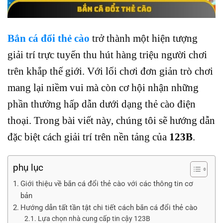
Bắn cá đổi thẻ cào
trở thành một hiện tượng
giải trí trực tuyến thu hút hàng triệu người chơi
trên khắp thế giới. Với lối chơi đơn giản trò chơi
mang lại niềm vui mà còn cơ hội nhận những
phần thưởng hấp dẫn dưới dạng thẻ cào điện
thoại. Trong bài viết này, chúng tôi sẽ hướng dẫn
đặc biệt cách giải trí trên nền tảng của
123B
.
phụ lục
Giới thiệu về bắn cá đổi thẻ cào với các thông tin cơ
bản
Hướng dẫn tất tần tật chi tiết cách bắn cá đổi thẻ cào
Lựa chọn nhà cung cấp tin cậy 123B