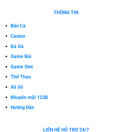
THÔNG TIN
Bắn Cá
Casino
Đá Gà
Game Bài
Game Slot
Thể Thao
Xổ Số
Khuyến mãi 123B
Hướng Dẫn
LIÊN HỆ HỖ TRỢ 24/7