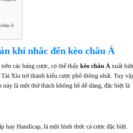
 châu Á
ản khi nhắc đến kèo châu Á
 trên các bảng cược, có thể thấy
kèo châu Á
xuất hiệ
 Tài Xỉu trở thành kiểu cược phổ thông nhất. Tuy vậ
h này là một thử thách không hề dễ dàng, đặc biệt là
ấp hay Handicap, là một hình thức cá cược đặc biệt.