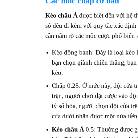
Các mốc chấp cơ bản
Kèo châu Á
được biết đến với hệ 
số đều đi kèm với quy tắc xác định 
cần nắm rõ các mốc cược phổ biến 
Kèo đồng banh: Đây là loại kèo 
bạn chọn giành chiến thắng, bạn 
kèo.
Chấp 0.25: Ở mức này, đội cửa tr
trận, người chơi đặt cược vào độ
tỷ số hòa, người chọn đội cửa tr
cửa dưới nhận được một nửa tiền
Kèo châu Á
0.5: Thường được gọi