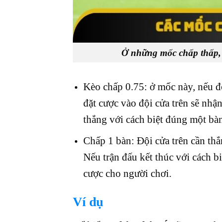
Ở những mốc chấp thấp, 
Kèo chấp 0.75: ở mốc này, nếu đội
đặt cược vào đội cửa trên sẽ nhận
thắng với cách biệt đúng một bàn
Chấp 1 bàn: Đội cửa trên cần thắn
Nếu trận đấu kết thúc với cách bi
cược cho người chơi.
Ví dụ