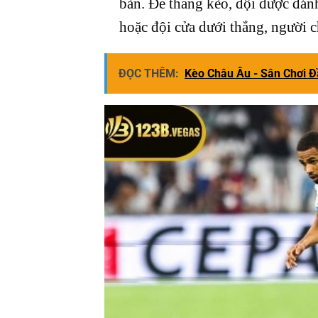
bàn. Để thắng kèo, đội được đánh
hoặc đội cửa dưới thắng, người c
ĐỌC THÊM:
Kèo Châu Âu - Sân Chơi Đ