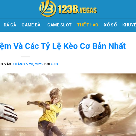
ĐÁ GÀ
GAME BÀI
GAME SLOT
THỂ THAO
XỔ SỐ
KHUYẾ
iệm Và Các Tỷ Lệ Kèo Cơ Bản Nhất
NG VÀO
THÁNG 5 20, 2025
BỞI
SEO