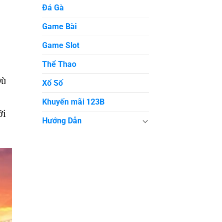
May
Đá Gà
Mắn
Bất
Game Bài
Bại
Game Slot
Thể Thao
Dù
Xổ Số
Khuyến mãi 123B
ới
Hướng Dẫn