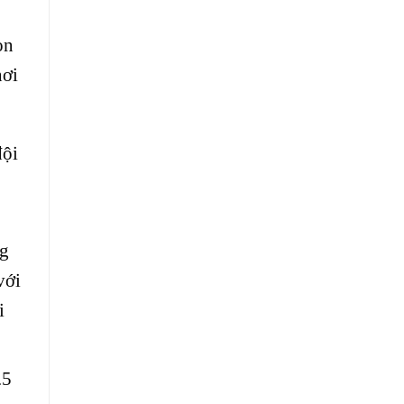
on
hơi
đội
ng
với
i
.5